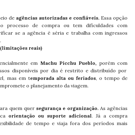
meio de
agências autorizadas e confiáveis.
Essa opção
no processo de compra ou tem dificuldades com
rificar se a agência é séria e trabalha com ingressos
.
limitações reais)
sencialmente em
Machu Picchu Pueblo,
porém com
sos disponíveis por dia é restrito e distribuído por
el, mas em t
emporada alta ou feriados
, o tempo de
compromete o planejamento da viagem.
 para quem quer
segurança e organização.
As agências
sca
orientação ou suporte adicional
. Já a compra
exibilidade de tempo e viaja fora dos períodos mais