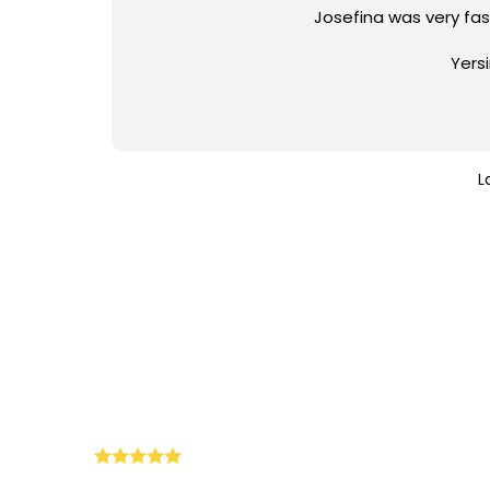
Josefina was very fas
Yers
L