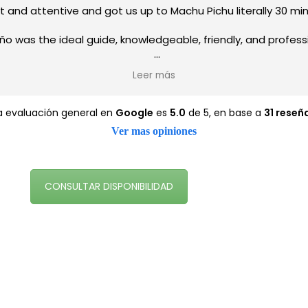
t and attentive and got us up to Machu Pichu literally 30 min
iño was the ideal guide, knowledgeable, friendly, and professi
Great service all around.
Leer más
a evaluación general en
Google
es
5.0
de 5,
en base a
31 reseñ
Ver mas opiniones
CONSULTAR DISPONIBILIDAD