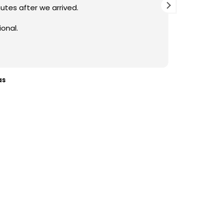
utes after we arrived.
Estoy t
ruta que
onal.
nativo de la zona y te
as